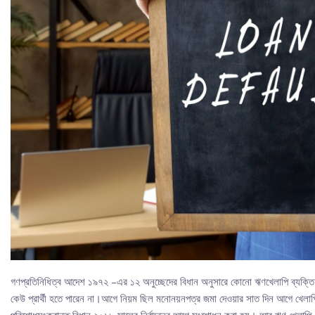
গণপ্রতিনিধিত্ব আদেশ ১৯৭২ –এর ১২ অনুচ্ছেদের বিধান অনুসারে কোনো ঋণখেলাপি ব্যক্ত
কেউ প্রার্থী হতে পারেন না।আগে নিয়ম ছিল মনোনয়নপত্র জমা দেওয়ার সাত দিন আগে খেল
পরিশোধসংক্রান্ত বিধান ২০১৮ সালের নির্বাচনের আগে সংশোধন করা হয়। আর ঋণ খেলাপি–