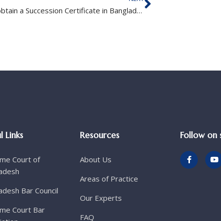
How to obtain a Succession Certificate in Bangladesh
l Links
Resources
Follow on 
me Court of
About Us
adesh
Areas of Practice
adesh Bar Council
Our Experts
me Court Bar
FAQ