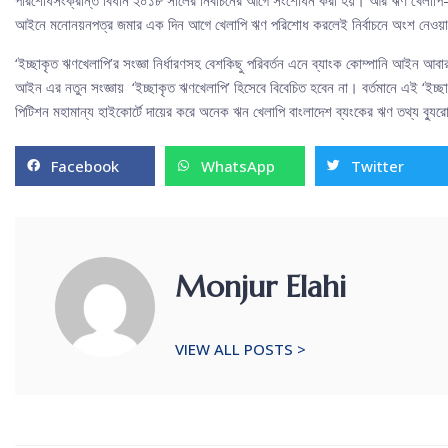
আইনে মনোনয়নপত্র জমার এক দিন আগে খেলাপি ঋণ পরিশোধ করলেই নির্বাচনে অংশ নেওয়
‘ইচ্ছাকৃত ঋণখেলাপি’র সংজ্ঞা নির্ধারণসহ বেশকিছু পরিবর্তন এনে ব্যাংক কোম্পানি আইন 
আইন এর নতুন সংজ্ঞায় ‘ইচ্ছাকৃত ঋণখেলাপি’ হিসেবে বিবেচিত হবেন না। বর্তমানে এই ‘ইচ্ছা
পিটিশন মহামান্য হাইকোর্টে দায়ের করে অনেক ঋন খেলাপি বাংলাদেশ ব্যংকের ঋণ তথ্য ব্য
Facebook
WhatsApp
Twitter
Monjur Elahi
VIEW ALL POSTS >