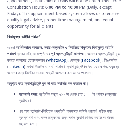
appointment, as unsolicited calls will not be entertained. Free
Consultation Hours:
6:00 PM to 10:00 PM
(Daily, except
Friday). This appointment-based system allows us to ensure
quality legal advice, proper time management, and equal
opportunity for all clients.
বিনামূল্যে আইনি পরামর্শ
আমরা
আর্থিকভাবে অসচ্ছল, সহায়-সম্বলহীন ও নির্যাতিত মানুষদের বিনামূল্যে আইনি
পরামর্শ
প্রদান করি, যা সম্পূর্ণভাবে
পূর্ব অ্যাপয়েন্টমেন্ট সাপেক্ষে
। আপনার অ্যাপয়েন্টমেন্ট বুক
করতে আমাদের হোয়াটসঅ্যাপ (
WhatsApp
), ফেসবুক (
Facebook
), লিঙ্কডইন
(
LinkedIn
) অথবা ইমেইল-এ বার্তা পাঠান। অ্যাপয়েন্টমেন্ট নিশ্চিত হওয়ার পর, শুধুমাত্র
আপনার জন্য নির্ধারিত সময়ের মধ্যেই আমাদের কল করতে পারবেন।
অনুগ্রহ করে অ্যাপয়েন্টমেন্ট বুক না করে সরাসরি কল করবেন না।
পরামর্শের সময়:
প্রতিদিন সন্ধ্যা ৬:০০টা থেকে রাত ১০:০০টা পর্যন্ত (শুক্রবার
ব্যতীত)।
এই অ্যাপয়েন্টমেন্ট-ভিত্তিক পদ্ধতিটি মানসম্মত আইনি পরামর্শ, সঠিক সময়
ব্যবস্থাপনা এবং সকল মক্কেলের জন্য সমান সুযোগ নিশ্চিত করতে আমাদের
সহায়তা করে।