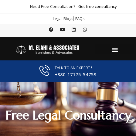
Get free consultancy
Need Free Consultation?
Legal Blogs
FAQs
TALK TO AN EXPERT !
+880-17175-54759
Free Legal Consultancy