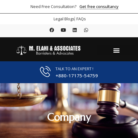
Get free consultancy
Need Free Consultation?
Legal Blogs
FAQs
TALK TO AN EXPERT !
+880-17175-54759
Company