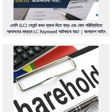
এলসি (LC) পেমেন্ট কখন ব্যাংক দিতে বাধ্য এবং কোন পরিস্থিতিতে
আদালতের মাধ্যমে LC Payment আটকানো যায়? | বাংলাদেশ আইন